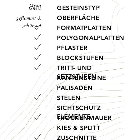
Misto
Gneis
GESTEINSTYP
geflammt &
OBERFLÄCHE
gebürstet
FORMATPLATTEN
POLYGONALPLATTEN
PFLASTER
BLOCKSTUFEN
TRITT- UND
SETZSTUFEN
KANTENSTEINE
PALISADEN
STELEN
SICHTSCHUTZ
ELEMENTE
TROCKENMAUER
KIES & SPLITT
ZUSCHNITTE