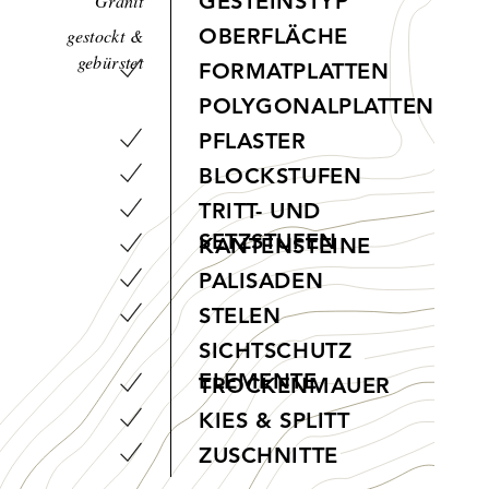
Granit
GESTEINSTYP
gestockt &
OBERFLÄCHE
gebürstet
FORMATPLATTEN
POLYGONALPLATTEN
PFLASTER
BLOCKSTUFEN
TRITT- UND
SETZSTUFEN
KANTENSTEINE
PALISADEN
STELEN
SICHTSCHUTZ
ELEMENTE
TROCKENMAUER
KIES & SPLITT
ZUSCHNITTE