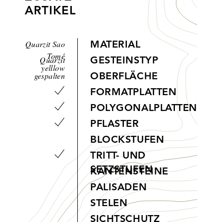
ARTIKEL
Quarzit Sao
MATERIAL
Tomé
Quarzit
GESTEINSTYP
yelllow
gespalten
OBERFLÄCHE
FORMATPLATTEN
POLYGONALPLATTEN
PFLASTER
BLOCKSTUFEN
TRITT- UND
SETZSTUFEN
KANTENSTEINE
PALISADEN
STELEN
SICHTSCHUTZ